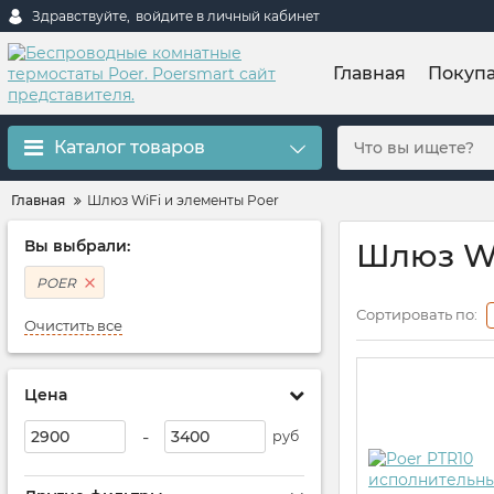
Здравствуйте,
войдите в личный кабинет
Главная
Покуп
Каталог товаров
Главная
Шлюз WiFi и элементы Poer
Вы выбрали:
Шлюз Wi
POER
Сортировать по:
Очистить все
Цена
-
руб