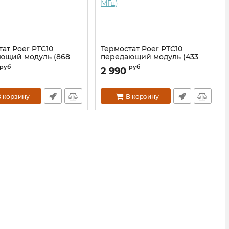
ат Poer PTC10
Термостат Poer PTC10
ющий модуль (868
передающий модуль (433
МГц)
руб
руб
2 990
ptc10-868
Артикул:
ptc10-433
 корзину
В корзину