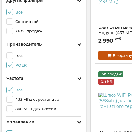
Другие фильтры
Все
Со скидкой
Poer PTR10 ис
Хиты продаж
модуль (433 МГ
Артикул:
ptr10-433
руб
2 990
Производитель
В корзину
Все
POER
Топ продаж
Частота
-2.86 %
Все
433 МГц евростандарт
868 МГц для России
Управление