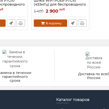
R PTG10
Шлюз WiFi POER PTG10
беспроводного
(433мГц) для беспроводного
рмостата Poer
комнатного термостата Poer
уб
руб
2 900
3 400
Артикул:
ptg10-433
В корзину
Замена в течении
Доставка по все
гарантийного
России
срока
Каталог товаров