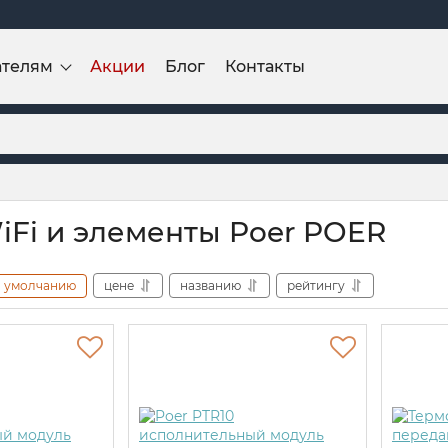
ателям
Акции
Блог
Контакты
Fi и элементы Poer POER
умолчанию
цене
названию
рейтингу